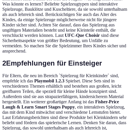
Was könnte es lernen? Beliebte Spielzeugtypen sind interaktive
Spielzeuge, Bauklötze und Kuscheltiere, da sie sowohl unterhaltsam
als auch lehrreich sind. Berücksichtigen Sie auch das Alter des
Kindes, da einige Spielzeuge möglicherweise nicht für jüngere
Kinder sicher sind. Achten Sie darauf, dass das Spielzeug aus
ungiftigen Materialien besteht und keine Kleinteile enthält, die
verschluckt werden können. Laut
UFC-Que Choisir
sind diese
Sicherheitsaspekte von größter Bedeutung, um Unfälle zu
vermeiden. So machen Sie die Spielzimmer Ihres Kindes sicher und
ansprechend.
2
Empfehlungen für Einsteiger
Für Eltern, die neu im Bereich `Spielzeug für Kleinkinder` sind,
empfehle ich das
Playmobil 1.2.3
Spielset. Diese Sets sind in
verschiedenen Themen erhältlich und bestehen aus großen, leicht
greifbaren Teilen, die speziell für kleine Hände konzipiert sind.
Außerdem sind sie aus strapazierfähigem, kindersicherem Material
hergestellt. Ein weiterer großartiger Anfang ist das
Fisher-Price
Laugh & Learn Smart Stages Puppy
, ein interaktives Spielzeug,
das mit dem Kind mitwächst und verschiedene Lernstufen bietet.
Laut Erfahrungsberichten sind diese Produkte bei Kleinkindern sehr
beliebt und fördern das spielerische Lernen. Denken Sie daran, dass
Spielzeug, das sowohl unterhaltsam als auch lehrreich ist,