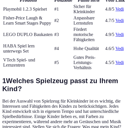
Prodotto
Posizione
Punto forte
Voto
Link
Sicher für
Playmobil 1.2.3 Spielset
#
1
4.8
/5
Vedi
Kleinkinder
Fisher-Price Laugh &
Anpassbare
#
2
4.7
/5
Vedi
Learn Smart Stages Puppy
Lernstufen
Fördert
LEGO DUPLO Baukasten
#
3
motorische
4.9
/5
Vedi
Fähigkeiten
HABA Spiel lern
#
4
Hohe Qualität
4.6
/5
Vedi
unterwegs Set
Gutes Preis-
VTech Spiel- und
#
5
Leistungs-
4.5
/5
Vedi
Lernzentren
Verhältnis
1
Welches Spielzeug passt zu Ihrem
Kind?
Bei der Auswahl von Spielzeug für Kleinkinder ist es wichtig, die
Interessen und Fähigkeiten des Kindes zu berücksichtigen. Jedes
Kind entwickelt sich in eigenem Tempo und hat unterschiedliche
Spielbedürfnisse. Einige Kinder lieben es, mit Farben zu
experimentieren, während andere mehr an Geräuschen und Musik
interessiert sind. Stellen Sie sich die Fragen: Was mag mein Kind?