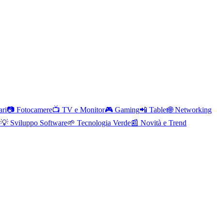
ari
📷
Fotocamere
📺
TV e Monitor
🎮
Gaming
📲
Tablet
🌐
Networking
o
💡
Sviluppo Software
🌱
Tecnologia Verde
📰
Novità e Trend