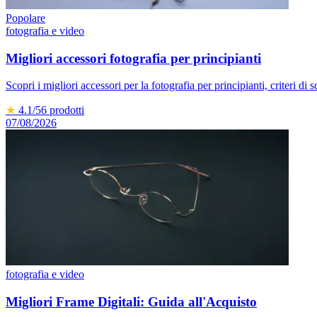
Popolare
fotografia e video
Migliori accessori fotografia per principianti
Scopri i migliori accessori per la fotografia per principianti, criteri di 
★
4.1
/5
6
prodotti
07/08/2026
fotografia e video
Migliori Frame Digitali: Guida all'Acquisto