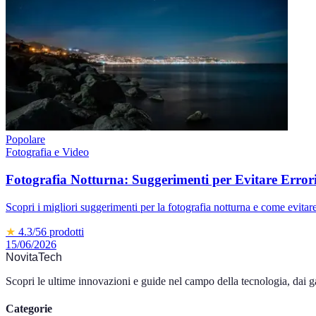
Popolare
Fotografia e Video
Fotografia Notturna: Suggerimenti per Evitare Error
Scopri i migliori suggerimenti per la fotografia notturna e come evitar
★
4.3
/5
6
prodotti
15/06/2026
NovitaTech
Scopri le ultime innovazioni e guide nel campo della tecnologia, dai ga
Categorie